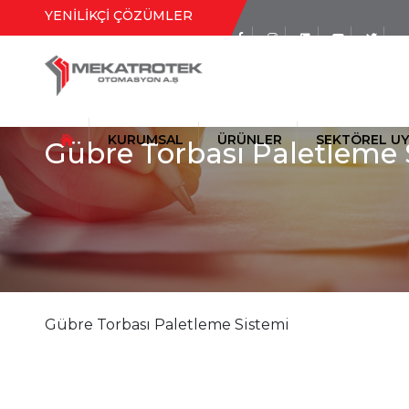
YENİLİKÇİ ÇÖZÜMLER
Sosyal Medya
Hesaplarımız
KURUMSAL
ÜRÜNLER
SEKTÖREL U
Gübre Torbası Paletleme 
Gübre Torbası Paletleme Sistemi
TAŞIMA (KONVEYÖR) SİSTEMLE