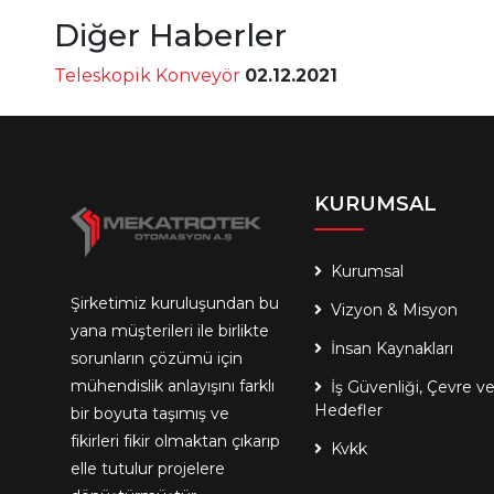
Diğer Haberler
Teleskopik Konveyör
02.12.2021
DORSE - KONTEYNER YÜKLEME
BOŞALTMA SİSTEMLERİ
KURUMSAL
Kurumsal
Şirketimiz kuruluşundan bu
Vizyon & Misyon
ROBOTİK UYGULAMALAR
yana müşterileri ile birlikte
İnsan Kaynakları
sorunların çözümü için
mühendislik anlayışını farklı
İş Güvenliği, Çevre v
Hedefler
bir boyuta taşımış ve
fikirleri fikir olmaktan çıkarıp
Kvkk
elle tutulur projelere