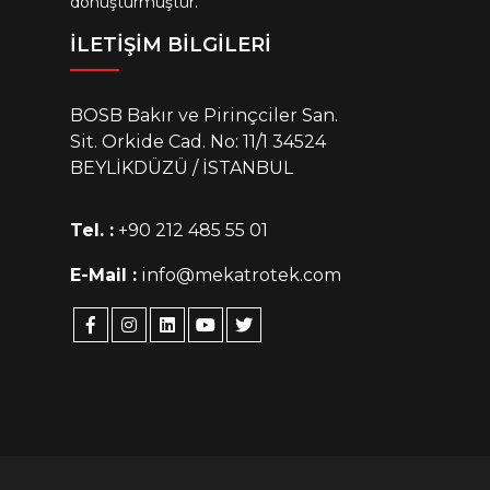
dönüştürmüştür.
PALETLEME MAKİNALARI
İLETİŞİM BİLGİLERİ
BOSB Bakır ve Pirinçciler San.
Sit. Orkide Cad. No: 11/1 34524
BEYLİKDÜZÜ / İSTANBUL
PALET GİYDİRME SİSTEMLERİ
Tel. :
+90 212 485 55 01
E-Mail :
info@mekatrotek.com
TERMOFORM MAKİNELERİ